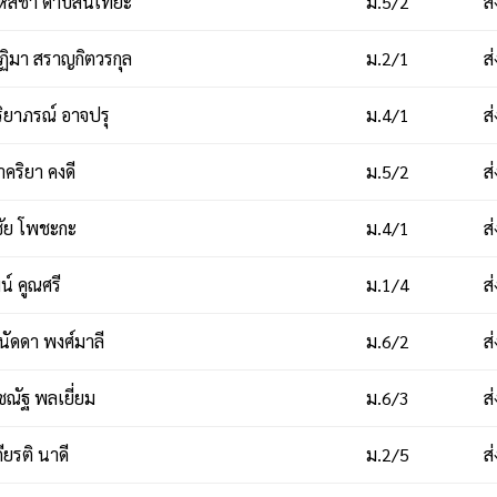
หัสชา ดาบสันเทียะ
ม.5/2
ส
ิมา สราญกิตวรกุล
ม.2/1
ส
ิยาภรณ์ อาจปรุ
ม.4/1
ส
คริยา คงดี
ม.5/2
ส
ชัย โพชะกะ
ม.4/1
ส
น์ คูณศรี
ม.1/4
ส
ัดดา พงศ์มาลี
ม.6/2
ส
ชณัฐ พลเยี่ยม
ม.6/3
ส
ียรติ นาดี
ม.2/5
ส