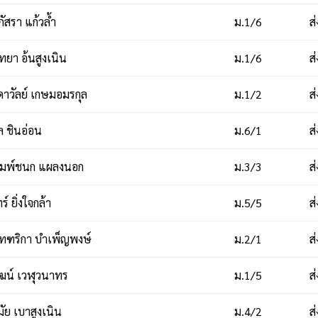
ัสรา แก้วล้ำ
ม.1/6
ส
ทยา อ้นสูงเนิน
ม.1/6
ส
าวัลย์ เกษมอมรกุล
ม.1/2
ส
 ชินอ่อน
ม.6/1
ส
ิมพ์ชนก แผลงนอก
ม.3/3
ส
์ ยิ่งใจกล้า
ม.5/5
ส
ทฑริกา บำเพ็ญพงษ์
ม.2/1
ส
ัฒน์ เวฬุวนาทร
ม.1/5
ส
ัย เบาสูงเนิน
ม.4/2
ส